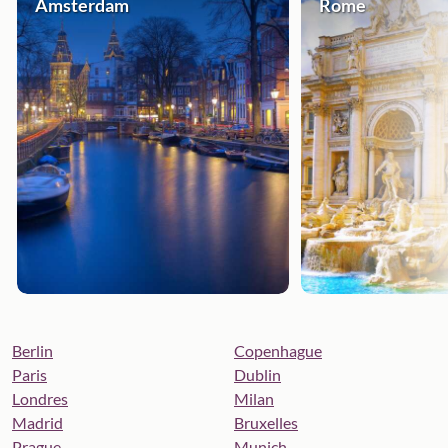
Amsterdam
Rome
Berlin
Copenhague
Paris
Dublin
Londres
Milan
Madrid
Bruxelles
Prague
Munich