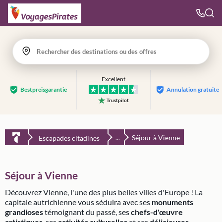
Rechercher des destinations ou des offres
Excellent
Bestpreis­garantie
Annulation gratuite
Trustpilot
Séjour à Vienne
Escapades citadines
...
Séjour à Vienne
Découvrez Vienne, l'une des plus belles villes d'Europe ! La
capitale autrichienne vous séduira avec ses
monuments
grandioses
témoignant du passé, ses
chefs-d'œuvre
artistiques
, ses
activités culturelles
et ses
délicieuses