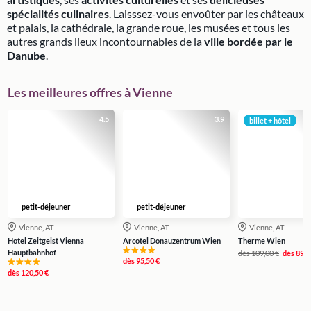
spécialités culinaires
. Laisssez-vous envoûter par les châteaux
et palais, la cathédrale, la grande roue, les musées et tous les
autres grands lieux incontournables de la
ville bordée par le
Danube
.
Les meilleures offres à Vienne
4.5
3.9
billet + hôtel
petit-déjeuner
petit-déjeuner
Vienne, AT
Vienne, AT
Vienne, AT
Hotel Zeitgeist Vienna
Arcotel Donauzentrum Wien
Therme Wien
Hauptbahnhof
dès
109,00 €
dès
89,0
dès
95,50 €
dès
120,50 €