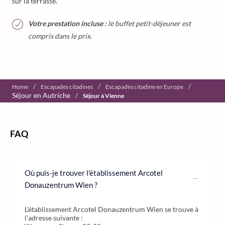
sur la terrasse.
Votre prestation incluse :
le buffet petit-déjeuner est
compris dans le prix.
/
/
/
Home
Escapades citadines
Escapades citadine en Europe
Séjour en Autriche
/
Séjour à Vienne
FAQ
Où puis-je trouver l'établissement Arcotel
Donauzentrum Wien ?
L'établissement Arcotel Donauzentrum Wien se trouve à
l'adresse suivante :