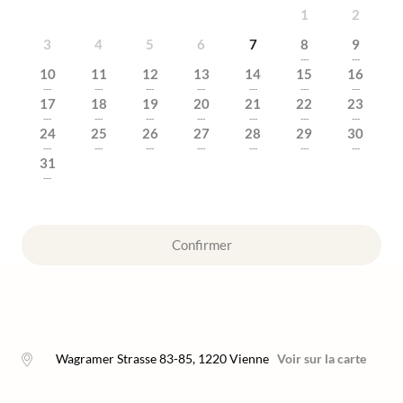
1
2
3
4
5
6
7
8
9
---
---
10
11
12
13
14
15
16
---
---
---
---
---
---
---
17
18
19
20
21
22
23
---
---
---
---
---
---
---
24
25
26
27
28
29
30
---
---
---
---
---
---
---
31
---
Confirmer
Wagramer Strasse 83-85
,
1220
Vienne
Voir sur la carte