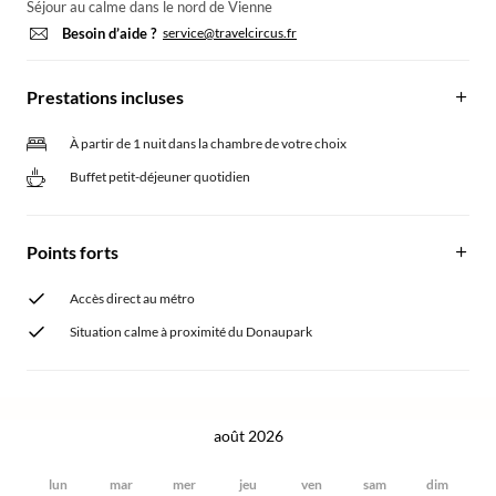
Séjour au calme dans le nord de Vienne
Besoin d’aide ?
service@travelcircus.fr
Prestations incluses
À partir de 1 nuit dans la chambre de votre choix
Buffet petit-déjeuner quotidien
Points forts
Accès direct au métro
Situation calme à proximité du Donaupark
août 2026
lun
mar
mer
jeu
ven
sam
dim