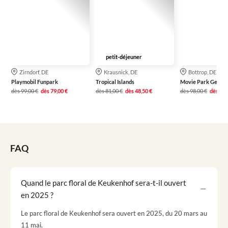
petit-déjeuner
Zirndorf, DE
Krausnick, DE
Bottrop, DE
Playmobil Funpark
Tropical Islands
Movie Park Germa
dès
99,00 €
dès
79,00 €
dès
81,00 €
dès
48,50 €
dès
98,00 €
dès
77,
FAQ
Quand le parc floral de Keukenhof sera-t-il ouvert
en 2025 ?
Le parc floral de Keukenhof sera ouvert en 2025, du 20 mars au
11 mai.