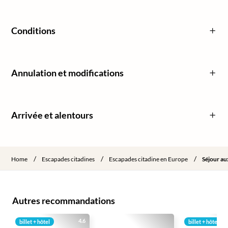
Conditions
Annulation et modifications
Arrivée et alentours
/
/
/
Home
Escapades citadines
Escapades citadine en Europe
Séjour au
Autres recommandations
4.6
billet + hôtel
billet + hôtel