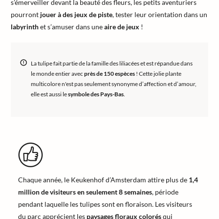
s’émerveiller devant la beauté des fleurs, les petits aventuriers
pourront
jouer à des jeux de piste
, tester leur orientation dans un
labyrinth
et s’amuser dans une
aire de jeux
!
La tulipe fait partie de la famille des liliacées et est répandue dans
le monde entier avec
près de 150 espèces
! Cette jolie plante
multicolore n'est pas seulement synonyme d’affection et d’amour,
elle est aussi le
symbole des Pays-Bas
.
Chaque année, le Keukenhof d’Amsterdam attire plus de
1,4
million de visiteurs en seulement 8 semaines
, période
pendant laquelle les tulipes sont en floraison. Les visiteurs
du parc apprécient les
paysages floraux colorés
qui