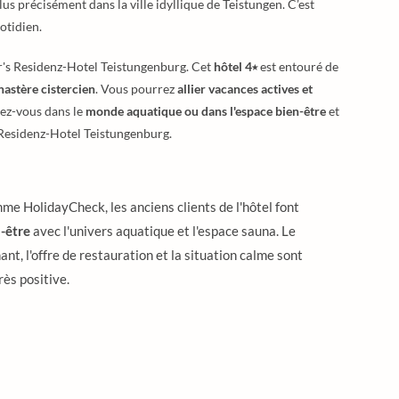
s précisément dans la ville idyllique de Teistungen. C’est
otidien.
r's Residenz-Hotel Teistungenburg. Cet
hôtel 4⭑
est entouré de
astère cistercien
. Vous pourrez
allier vacances actives et
ez-vous dans le
monde aquatique ou dans l'espace bien-être
et
s Residenz-Hotel Teistungenburg.
me HolidayCheck, les anciens clients de l'hôtel font
-être
avec l'univers aquatique et l'espace sauna. Le
nt, l'offre de restauration et la situation calme sont
ès positive.