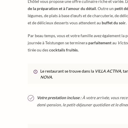
L'hôtel vous propose une offre culinaire riche et variée.
de la préparation et à l'amour du détail
. Outre un
petit d
légumes, de plats à base d'œufs et de charcuterie, de délic
et de délicieux desserts vous attendent au
buffet du soir
.
Par beau temps, vous et votre famille avez également la po
journée à Teistungen se terminera
parfaitement
au
Victor
tirée ou des
cocktails fruités.
Le restaurant se trouve dans la
VILLA ACTIVA
, t
NOVA
.
Votre prestation incluse :
À votre arrivée, vous rece
demi-pension, le petit-déjeuner quotidien et le dîne