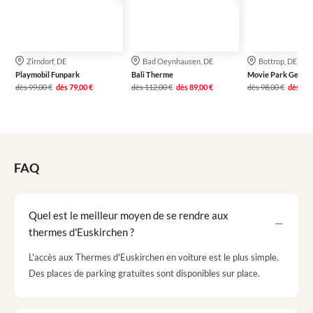
Zirndorf, DE
Bad Oeynhausen, DE
Bottrop, DE
Playmobil Funpark
Bali Therme
Movie Park Germa
dès
99,00 €
dès
79,00 €
dès
112,00 €
dès
89,00 €
dès
98,00 €
dès
77,
FAQ
Quel est le meilleur moyen de se rendre aux
thermes d'Euskirchen ?
L'accès aux Thermes d'Euskirchen en voiture est le plus simple.
Des places de parking gratuites sont disponibles sur place.