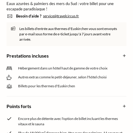
Eaux azurées & palmiers des mers du Sud : votre billet pour une
escapade paradisiaque !
Besoin d’aide ?
service@travelcircus.fr
Les billets d'entrée aux thermes d'Euskirchen vous sont envoyés
par e-mail sous forme de e-ticket jusqu'à 7 jours avant votre
arrivée.
Prestations incluses
Hébergement dans un hôtel haut de gamme de votre choix
Autres extras comme le petit-déjeuner, selon l'hôtel choisi
Billets pour les thermes d'Euskirchen
Points forts
Encore plus de détente avec l'option de billet incluant les thermes
vitaux et le sauna
Plus de 18 000 m² d'espace bien-être avec des palmiers, 11 saunas et