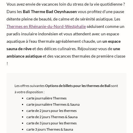
Vous avez envie de vacances loin du stress de la vie quotidienne ?
Dans les
Bali Therme Bad Oeynhausen
vous profitez d'une pause
détente pleine de beauté, de calme et de sérénité asiatique. Les
Thermes en Rhénanie-du-Nord-Westphalie
séduisent comme un
paradis insulaire indonésien et vous attendent avec un espace
aquatique à l'eau thermale agréablement chaude, un
un espace
sauna de rêve
et des délices culinaires. Réjouissez-vous de
une
ambiance asiatique
et des vacances thermales de première classe
!
Les offres suivantes
Options de billets pour les thermes de Bali
sont
à votre disposition :
carte journalière Thermes
carte journalière Thermes & Sauna
carte de 2 jours pour les thermes
carte de 2 jours Thermes & Sauna
carte de 3 jours pour les thermes
carte 3 jours Thermes & Sauna