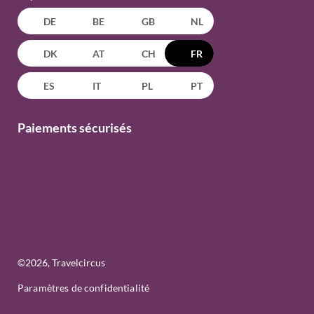
DE
BE
GB
NL
DK
AT
CH
FR
ES
IT
PL
PT
Paiements sécurisés
©
2026
, Travelcircus
Paramètres de confidentialité