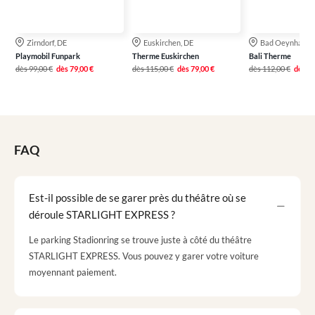
Zirndorf, DE
Euskirchen, DE
Bad Oeynhause
Playmobil Funpark
Therme Euskirchen
Bali Therme
dès
99,00 €
dès
79,00 €
dès
115,00 €
dès
79,00 €
dès
112,00 €
dès
89
FAQ
Est-il possible de se garer près du théâtre où se
déroule STARLIGHT EXPRESS ?
Le parking Stadionring se trouve juste à côté du théâtre
STARLIGHT EXPRESS. Vous pouvez y garer votre voiture
moyennant paiement.