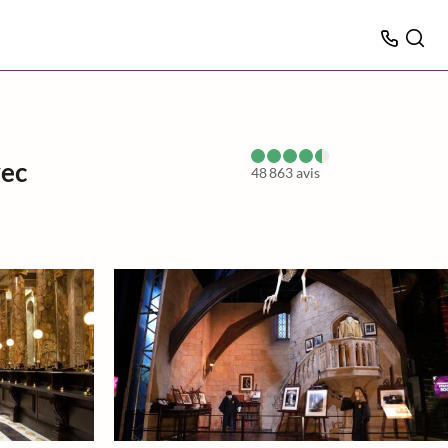
vec
48 863
avis