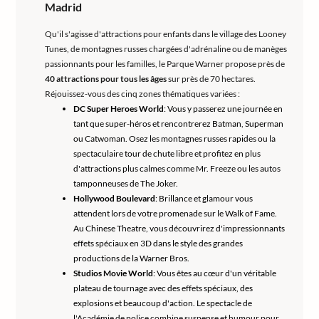
Madrid
Qu'il s'agisse d'attractions pour enfants dans le village des Looney
Tunes, de montagnes russes chargées d'adrénaline ou de manèges
passionnants pour les familles, le Parque Warner propose près de
40 attractions pour tous les âges
sur près de 70 hectares.
Réjouissez-vous des cinq zones thématiques variées :
DC Super Heroes World
: Vous y passerez une journée en
tant que super-héros et rencontrerez Batman, Superman
ou Catwoman. Osez les montagnes russes rapides ou la
spectaculaire tour de chute libre et profitez en plus
d'attractions plus calmes comme Mr. Freeze ou les autos
tamponneuses de The Joker.
Hollywood Boulevard
: Brillance et glamour vous
attendent lors de votre promenade sur le Walk of Fame.
Au Chinese Theatre, vous découvrirez d'impressionnants
effets spéciaux en 3D dans le style des grandes
productions de la Warner Bros.
Studios Movie World
: Vous êtes au cœur d'un véritable
plateau de tournage avec des effets spéciaux, des
explosions et beaucoup d'action. Le spectacle de
l'Académie de police combine suspense et humour pour