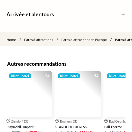
Arrivée et alentours
/
/
/
Home
Parcs d'attractions
Parcs d'attractions en Europe
Parcs d'at
Autres recommandations
4.6
4.2
billet + hôtel
billet + hôtel
billet + hôtel
Zirndorf, DE
Bochum, DE
Bad Oeynhause
Playmobil Funpark
STARLIGHT EXPRESS
Bali Therme