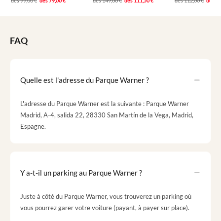
dès
99,00 €
dès
79,00 €
dès
149,00 €
dès
111,50 €
dès
112,00 €
dès
89
FAQ
Quelle est l'adresse du Parque Warner ?
L'adresse du Parque Warner est la suivante : Parque Warner
Madrid, A-4, salida 22, 28330 San Martín de la Vega, Madrid,
Espagne.
Y a-t-il un parking au Parque Warner ?
Juste à côté du Parque Warner, vous trouverez un parking où
vous pourrez garer votre voiture (payant, à payer sur place).