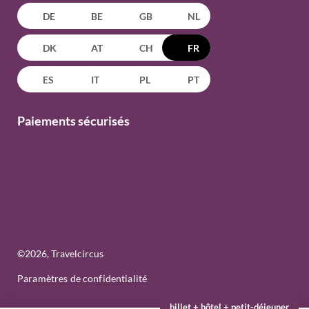
DE
BE
GB
NL
DK
AT
CH
FR
ES
IT
PL
PT
Paiements sécurisés
©
2026
, Travelcircus
Paramètres de confidentialité
billet + hôtel + petit-déjeuner