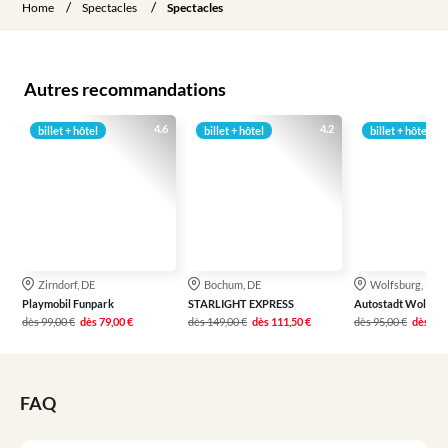
/
/
Home
Spectacles
Spectacles
Autres recommandations
4.6
4.2
billet + hôtel
billet + hôtel
billet + hôtel
Zirndorf, DE
Bochum, DE
Wolfsburg, DE
Playmobil Funpark
STARLIGHT EXPRESS
Autostadt Wolfsbu
dès
99,00 €
dès
79,00 €
dès
149,00 €
dès
111,50 €
dès
95,00 €
dès
76,
FAQ