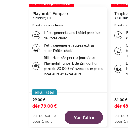
Petit-déjeuner inclus
Peti
Playmobil Funpark
Tropica
Zirndorf, DE
Krausni
Prestations incluses
:
Prestatio
Hébergement dans l'hôtel premium
P
de votre choix
W
Petit-déjeuner et autres extras,
C
selon l'hôtel choisi
b
u
Billet d'entrée pour la journée au
Playmobil Funpark de Zirndorf, un
E
parc de 90 000 m² avec des espaces
I
intérieurs et extérieurs
d
billet + hôtel
99,00 €
81,00 €
dès
79,00 €
dès
48
par personne
par per
Voir l’offre
pour 1 nuit
pour 1 