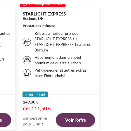
Petit-déjeuner inclus
s
STARLIGHT EXPRESS
Bochum, DE
Victor's Re
Teistungen
Prestations incluses
:
Teistungen, D
aut de
Billets au meilleur prix pour
Prestations inc
STARLIGHT EXPRESS au
Demi-p
STARLIGHT EXPRESS-Theater de
-
buffet 
Bochum
Accès à
Hébergement dans un hôtel
urs
monde d
premium de qualité au choix
000 m²
Petit-déjeuner et autres extras,
Un bille
selon l'hôtel choisi
Grenz
billet + hôtel
149,00 €
87,00 €
dès
111,50 €
dès
79,00 
par personne
par personne
re
Voir l’offre
pour 1 nuit
pour 1 nuit