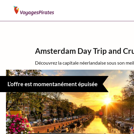
Amsterdam Day Trip and Crui
Découvrez la capitale néerlandaise sous son meil
L’offre est momentanément épuisée