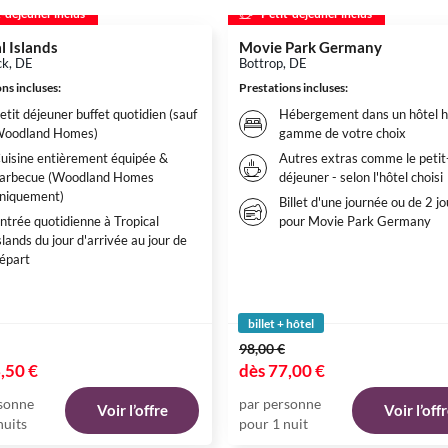
t-déjeuner inclus
Petit-déjeuner inclus
l Islands
Movie Park Germany
ck, DE
Bottrop, DE
ns incluses
:
Prestations incluses
:
etit déjeuner buffet quotidien (sauf
Hébergement dans un hôtel h
oodland Homes)
gamme de votre choix
uisine entièrement équipée &
Autres extras comme le petit
arbecue (Woodland Homes
déjeuner - selon l'hôtel choisi
niquement)
Billet d'une journée ou de 2 jo
ntrée quotidienne à Tropical
pour Movie Park Germany
slands du jour d'arrivée au jour de
épart
billet + hôtel
98,00 €
,50 €
dès
77,00 €
sonne
par personne
Voir l’offre
Voir l’off
nuits
pour 1 nuit