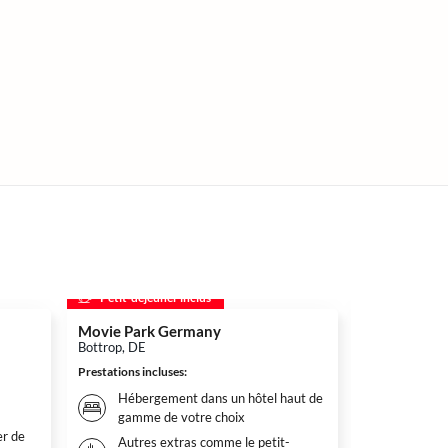
Petit-déjeuner inclus
Petit-déjeu
Movie Park Germany
Therme Eus
Bottrop, DE
Euskirchen, D
Prestations incluses
:
Prestations inc
Hébergement dans un hôtel haut de
Héberg
gamme de votre choix
gamme 
r de
Autres extras comme le petit-
Autres 