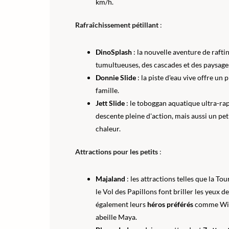
km/h.
Rafraîchissement pétillant
:
DinoSplash
: la nouvelle aventure de raft
tumultueuses, des cascades et des paysages
Donnie Slide
: la piste d'eau vive offre un 
famille.
Jett Slide
: le toboggan aquatique ultra-ra
descente pleine d'action, mais aussi un pet
chaleur.
Attractions pour les petits
:
Majaland
: les attractions telles que la To
le Vol des Papillons font briller les yeux d
également leurs
héros préférés
comme Wicki
abeille Maya.