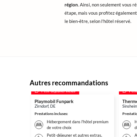
région
. Ainsi, non seulement vous r
étape, mais vous profitez également 
le bien-être, selon l'hôtel réservé.
Autres recommandations
Petit-déjeuner inclus
Peti
Playmobil Funpark
Therme
Zirndorf, DE
Sinshei
Prestations incluses
:
Prestatio
Hébergement dans l'hôtel premium
H
de votre choix
d
Petit-déjeuner et autres extras,
A