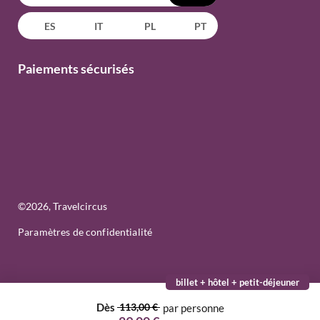
ES
IT
PL
PT
Paiements sécurisés
©
2026
, Travelcircus
Paramètres de confidentialité
billet + hôtel + petit-déjeuner
Dès
113,00 €
par personne