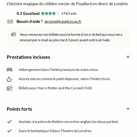
L'histoire magique du célèbre sorcier de Poudlard en direct de Londres
4.3
excellent
1763
avis
Besoin d’aide ?
service@travelcircus.fr
Vous recevrez vos billets sous la forme d'un e-ticket qui vous sera
envoyé par e-mail au plus tard 3 jours avant votre arrivée.
Prestations incluses
Hébergement dans l'hôtel premium de votre choix
Autres extras comme le petit-déjeuner, selon l'hôtel choisi
Billets pour Harry Potter and the Cursed Child
Points forts
Assistez à la pièce de théâtre record en anglais (en deux parties)
Dans le fantastique Palace Theatre de Londres