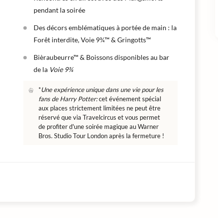
pendant la soirée
Des décors emblématiques à portée de main : la
Forêt interdite, Voie 9¾™ & Gringotts™
Bièraubeurre™ & Boissons disponibles au bar
de la
Voie 9¾
*
Une expérience unique dans une vie pour les
fans de
Harry Potter:
cet événement spécial
aux places strictement limitées ne peut être
réservé que via Travelcircus et vous permet
de profiter d'une soirée magique au Warner
Bros. Studio Tour London après la fermeture !