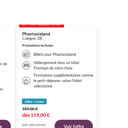
Petit-déjeuner inclus
Petit-déjeu
Phantasialand
Europa-Par
Cologne, DE
Rust, DE
Prestations incluses
:
Prestations inc
Héberg
Billets pour Phantasialand
gamme 
Hébergement dans un hôtel
r de
Autres 
Premium de votre choix
déjeuner
Prestations supplémentaires comme
Billets
le petit-déjeuner, selon l'hôtel
sélectionné
as,
billet + hôtel
billet + hôtel
189,00 €
177,00 €
dès
119,00 €
dès
136,50
par personne
par personne
re
Voir l’offre