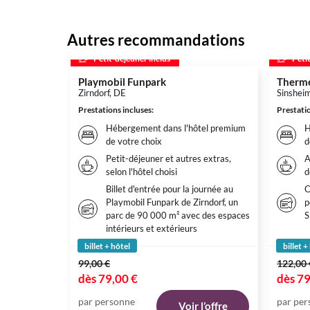
Autres recommandations
Petit-déjeuner inclus
Peti
Playmobil Funpark
Therme
Zirndorf, DE
Sinshei
Prestations incluses
:
Prestatio
Hébergement dans l'hôtel premium
H
de votre choix
d
Petit-déjeuner et autres extras,
A
selon l'hôtel choisi
d
Billet d'entrée pour la journée au
C
Playmobil Funpark de Zirndorf, un
p
parc de 90 000 m² avec des espaces
S
intérieurs et extérieurs
billet + hôtel
billet +
99,00 €
122,00 
dès
79,00 €
dès
79
par personne
par per
Voir l’offre