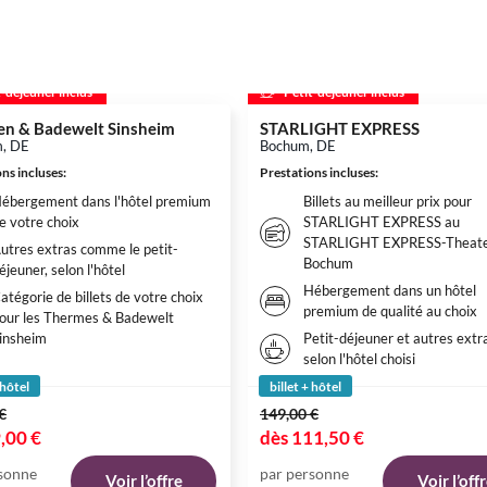
t-déjeuner inclus
Petit-déjeuner inclus
n & Badewelt Sinsheim
STARLIGHT EXPRESS
m, DE
Bochum, DE
ns incluses
:
Prestations incluses
:
ébergement dans l'hôtel premium
Billets au meilleur prix pour
e votre choix
STARLIGHT EXPRESS au
STARLIGHT EXPRESS-Theate
utres extras comme le petit-
Bochum
éjeuner, selon l'hôtel
Hébergement dans un hôtel
atégorie de billets de votre choix
premium de qualité au choix
our les Thermes & Badewelt
insheim
Petit-déjeuner et autres extr
selon l'hôtel choisi
 hôtel
billet + hôtel
€
149,00 €
,00 €
dès
111,50 €
sonne
par personne
Voir l’offre
Voir l’off