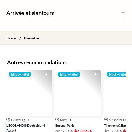
Arrivée et alentours
/
Home
Bien-être
Autres recommandations
4.0
4.7
billet + hôtel
billet + hôtel
billet + hôtel
Günzburg, DE
Rust, DE
Sinsheim, DE
LEGOLAND® Deutschland
Europa-Park
Thermen & Badewe
Resort
dès
177,00 €
dès
136,50 €
dès
122,00 €
dès
79