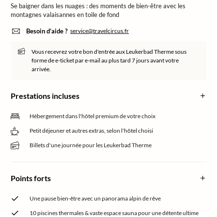
Se baigner dans les nuages : des moments de bien-être avec les
montagnes valaisannes en toile de fond
Besoin d’aide ?
service@travelcircus.fr
Vous recevrez votre bon d'entrée aux Leukerbad Therme sous
forme de e-ticket par e-mail au plus tard 7 jours avant votre
arrivée.
Prestations incluses
Hébergement dans l'hôtel premium de votre choix
Petit déjeuner et autres extras, selon l'hôtel choisi
Billets d'une journée pour les Leukerbad Therme
Points forts
Une pause bien-être avec un panorama alpin de rêve
10 piscines thermales & vaste espace sauna pour une détente ultime