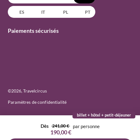
ES
IT
PL
PT
Paiements sécurisés
©
2026
, Travelcircus
Paramètres de confidentialité
billet + hôtel + petit-déjeuner
Dès
241,00 €
par personne
190,00 €