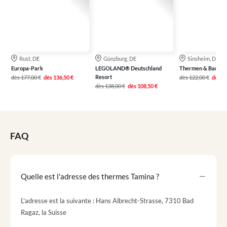
Rust, DE
Günzburg, DE
Sinsheim, DE
Europa-Park
LEGOLAND® Deutschland
Thermen & Badewe
Resort
dès
177,00 €
dès
136,50 €
dès
122,00 €
dès
79
dès
138,00 €
dès
108,50 €
FAQ
Quelle est l'adresse des thermes Tamina ?
L'adresse est la suivante : Hans Albrecht-Strasse, 7310 Bad
Ragaz, la Suisse