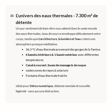
L'univers des eaux thermales - 7.300 m² de
détente
Un pur sentiment de bien-être vous attend dans le vaste monde
des eaux thermales. L'eau de source enveloppe délicatement votre
corps, tandis que
L'architecture, la lumière et l'eau
créent une
atmosphère presque méditative.
36,5 °C d'eau thermale provenant des gorges de la Tamina
6 bassins intérieurs & 1 bassin extérieur
avec différentes
températures
Canal à courant, buses de massage & de nuque
vastes zones de repos & solarium
Fontaine d'eau thermale fraîche
Idéal pour
Détox numérique
, détente mentale et nouvelle
légèreté - sans aucune distraction.