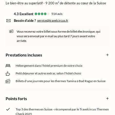
Le bien-être au superlatif - 9 200 m² de détente au cœur de la Suisse
4.3
excellent
514
avis
Besoin d’aide ?
service@travelcircus.fr
Vous recevrez votre billet sous forme de billet électronique, qui
vous sera envoyé par e-mail au plus tard 7 jours avant votre
arrivée.
Prestations incluses
Hébergement dans l'hôtel premium de votre choix
Petit déjeuner et autres extras, selon l'hôtel choisi
Billets d'une journée pour les thermes Tamina à Bad Ragaz en Suisse
Points forts
Top 3 des thermes en Suisse - récompensé par le Travelcircus Thermen
Check 2025