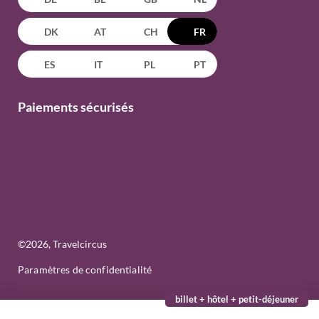
DK
AT
CH
FR
ES
IT
PL
PT
Paiements sécurisés
©
2026
, Travelcircus
Paramètres de confidentialité
billet + hôtel + petit-déjeuner