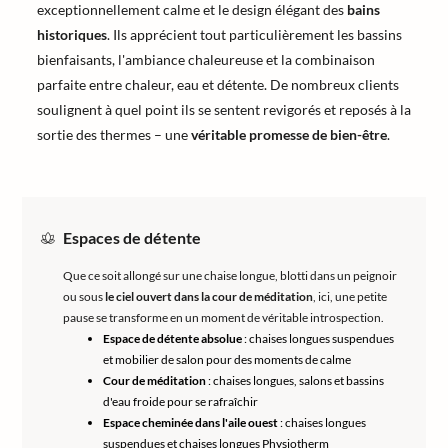
exceptionnellement calme et le design élégant des
bains
historiques
. Ils apprécient tout particulièrement les bassins
bienfaisants, l'ambiance chaleureuse et la combinaison
parfaite entre chaleur, eau et détente. De nombreux clients
soulignent à quel point ils se sentent revigorés et reposés à la
sortie des thermes – une
véritable promesse de bien-être
.
Espaces de détente
Que ce soit allongé sur une chaise longue, blotti dans un peignoir
ou sous
le ciel ouvert dans la cour de méditation
, ici, une petite
pause se transforme en un moment de véritable introspection.
Espace de détente absolue
: chaises longues suspendues
et mobilier de salon pour des moments de calme
Cour de méditation
: chaises longues, salons et bassins
d'eau froide pour se rafraîchir
Espace cheminée dans l'aile ouest
: chaises longues
suspendues et chaises longues Physiotherm