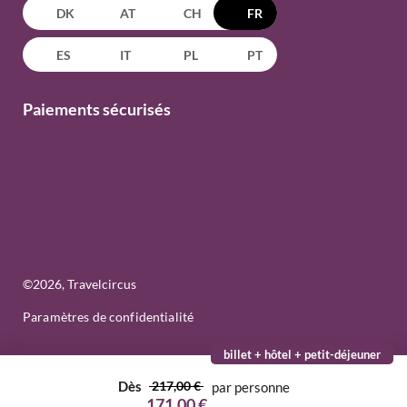
DK
AT
CH
FR
ES
IT
PL
PT
Paiements sécurisés
©
2026
, Travelcircus
Paramètres de confidentialité
billet + hôtel + petit-déjeuner
Dès
217,00 €
par personne
171,00 €