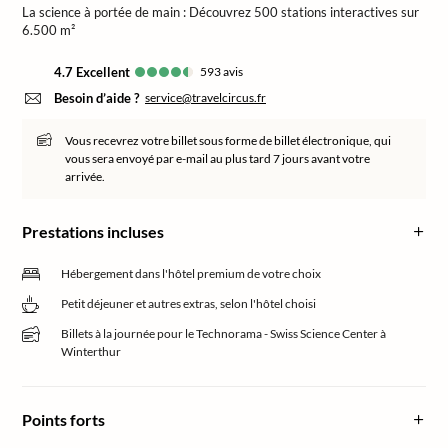
La science à portée de main : Découvrez 500 stations interactives sur
6.500 m²
4.7
excellent
593
avis
Besoin d’aide ?
service@travelcircus.fr
Vous recevrez votre billet sous forme de billet électronique, qui
vous sera envoyé par e-mail au plus tard 7 jours avant votre
arrivée.
Prestations incluses
Hébergement dans l'hôtel premium de votre choix
Petit déjeuner et autres extras, selon l'hôtel choisi
Billets à la journée pour le Technorama - Swiss Science Center à
Winterthur
Points forts