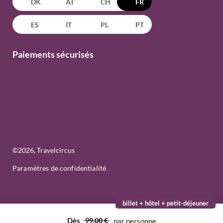
DK
AT
CH
FR
ES
IT
PL
PT
Paiements sécurisés
©
2026
, Travelcircus
Paramètres de confidentialité
billet + hôtel + petit-déjeuner
Dès
99,00 €
par personne