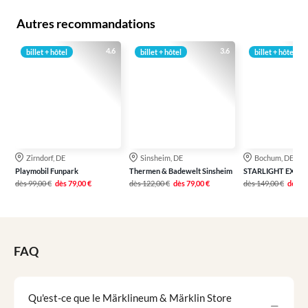
Autres recommandations
4.6
3.6
billet + hôtel
billet + hôtel
billet + hôtel
Zirndorf, DE
Sinsheim, DE
Bochum, DE
Playmobil Funpark
Thermen & Badewelt Sinsheim
STARLIGHT EXPRE
dès
99,00 €
dès
79,00 €
dès
122,00 €
dès
79,00 €
dès
149,00 €
dès
11
FAQ
Qu'est-ce que le Märklineum & Märklin Store