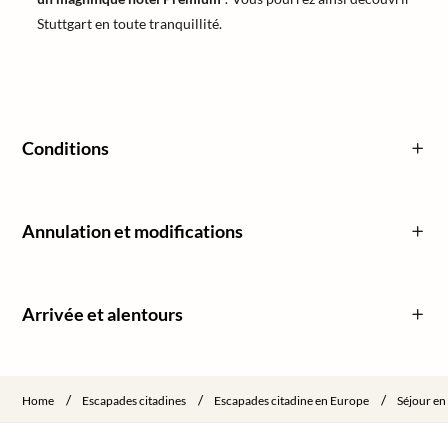
Stuttgart en toute tranquillité.
Conditions
Annulation et modifications
Arrivée et alentours
/
/
/
Home
Escapades citadines
Escapades citadine en Europe
Séjour en