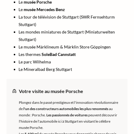
Le
musée Porsche
Le
musée Mercedes Benz
La tour de télévision de Stuttgart (SWR Fernsehturm
Stuttgart)
Les mondes miniatures de Stuttgart (Miniaturwelten
Stuttgart)
Le musée Märklineum & Märklin Store Göppingen
Les thermes
SoleBad Cannstatt
Le parc Wilhelma
Le Mineralbad Berg Stuttgart
Votre visite au musée Porsche
Plongez dans le passé prestigieux et l'innovation révolutionnaire
de
l'un des constructeurs automobiles les plus renommés
au
monde : Porsche.
Les passionnés de voitures
peuvent découvrir
l'histoire de l'automobile ici à Stuttgart en visitant le célèbre
musée Porsche.
Les
5.600 m²
du musée Porsche vous donnent la chance de voir