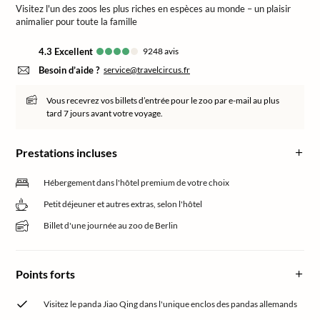
Visitez l'un des zoos les plus riches en espèces au monde – un plaisir
animalier pour toute la famille
4.3
excellent
9248
avis
Besoin d’aide ?
service@travelcircus.fr
Vous recevrez vos billets d’entrée pour le zoo par e-mail au plus
tard 7 jours avant votre voyage.
Prestations incluses
Hébergement dans l'hôtel premium de votre choix
Petit déjeuner et autres extras, selon l'hôtel
Billet d'une journée au zoo de Berlin
Points forts
Visitez le panda Jiao Qing dans l'unique enclos des pandas allemands