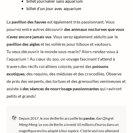
billet journalier sans aquarium
billet d'un jour avec aquarium
La
pavillon des fauves
est également très passionnant. Vous
pourrez entre autres découvrir
des animaux nocturnes que vous
n’avez encore jamais vus
. Vous serez également séduits par le
pavillon des aigles
et les volières pour hiboux et vautours.
Tu veux découvrir le monde sous-marin? Alors rendez-vous à
l'aquarium ! Au cœur du zoo, un voyage fascinant t'attend à
travers des récifs coralliens colorés, parmi des
poissons
exotiques
, des requins, des méduses et des crocodiles. Observe
de près des serpents, des tortues et des grenouilles venimeuses et
assiste à
des séances de nourrissage passionnantes
qui raviront
petits et grands!
Depuis 2017, le zoo de Berlin accueille les
pandas
Jiao Qing
et
Meng Meng
. Le zoo de Berlin a investi 10 millions d’euros dans un
magnifique enclos adapté à leur espèce. C’est le seul zoo allemand