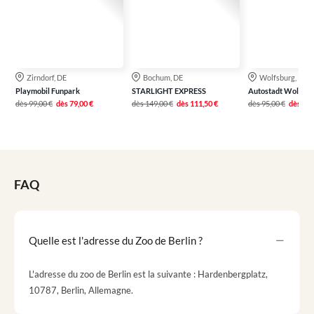
Zirndorf, DE
Bochum, DE
Wolfsburg, DE
Playmobil Funpark
STARLIGHT EXPRESS
Autostadt Wolfsbu
dès
99,00 €
dès
79,00 €
dès
149,00 €
dès
111,50 €
dès
95,00 €
dès
76,
FAQ
Quelle est l'adresse du Zoo de Berlin ?
L'adresse du zoo de Berlin est la suivante : Hardenbergplatz,
10787, Berlin, Allemagne.