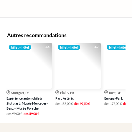
Autres recommandations
4.4
4.2
billet + hôtel
billet + hôtel
billet + hôtel
Stuttgart, DE
Plailly, FR
Rust, DE
Expérience automobile à
Parc Astérix
Europa-Park
Stuttgart : Musée Mercedes-
dès
155,00 €
dès
97,50 €
dès
177,00 €
dès
13
Benz + Musée Porsche
dès
99,00 €
dès
59,00 €