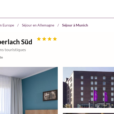
en Europe
/
Séjour en Allemagne
/
Séjour à Munich
erlach Süd
ns touristiques
te