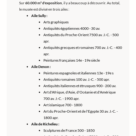
Sur
60.000 m² d'exposition
, il y a beaucoup à découvrir. Au total,
le musée est divisé en trois ailes :
Aile Sully :
Arts graphiques
Antiquités égyptiennes 4000 - 30 av.
Antiquités du Proche-Orient 7500 av. J.-C. - 500
apr.
Antiquités grecques et romaines 700 av. J.-C. - 400
apr.
Peintures françaises 14e - 19e siècle
Aile Denon :
Peintures espagnoles et italiennes 13e - 19e s
Antiquités romaines 100 av. J.-C. - 500 apr.
Antiquités italiennes et étrusques 900 - 200 av.
Art d'Afrique, d'Asie, d'Océanie et d'Amérique
700 av. J.-C. - 1900 apr.
Art islamique 700 - 1800
Art du Proche-Orient et de l'Egypte 30 av. J.-C. -
1800 apr.
Aile de Richelieu :
Sculptures de France 500 - 1850