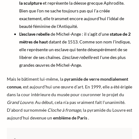
la sculpture
et représente la déesse grecque Aphrodite.
Bien que l'on ne sache toujours pas qui l'a créée
exactement, elle transmet encore aujourd'hui l'idéal de
beauté féminine de l'Antiquité.
L'esclave rebelle
de Michel-Ange : il s'agit d'une
statue de 2
mètres de haut
datant de 1513. Comme son nom l'indique,
elle représente un esclave qui tente désespérément de se
libérer de ses chaînes.
L'esclave rebelle
est l'une des plus
grandes œuvres de Michel-Ange.
Mais le bâtiment lui-même, la
pyramide de verre mondialement
connue
, est aujourd'hui une œuvre d'art. En 1999, elle a été érigée
dans la cour intérieure du musée pour couronner le projet du
Grand Louvre
. Au début, cela n'a pas vraiment fait l'unanimité.
D'abord surnommée
Cloche à fromage
, la pyramide du Louvre est
aujourd'hui devenue un
emblème de Paris
.