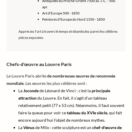
Antiquités du Proche-Orient 7500 av. J.-C. - 500
apr.
Art d'Europe 500 - 1850
Peintures d'Europe du Nord 1350 - 1850
Appréciez l'art à travers le temps et déambulez parmi les célèbres
pièces exposées.
Chefs-d'œuvre au Louvre Paris
Le Louvre Paris abrite
de nombreuses œuvres de renommée
mondiale
. Les œuvres les plus célèbres sont :
La
Joconde
de Léonard de Vinci : c'est la
principale
attraction
du Louvre. En fait, il s'agit d'un tableau
relativement petit (77 x 53 cm). Néanmoins, il faut souvent
faire la queue pour voir ce
tableau du XVIe siècle
, qui fait
encore aujourd'hui l'objet de nombreux mythes.
La
Vénus
de Milo : cette sculpture est un
chef-d'œuvre de