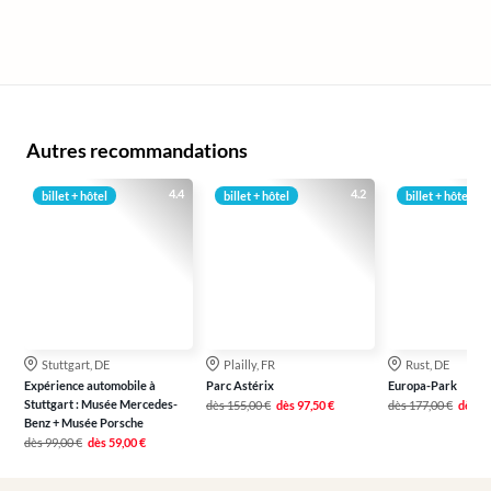
Autres recommandations
4.4
4.2
billet + hôtel
billet + hôtel
billet + hôtel
Stuttgart, DE
Plailly, FR
Rust, DE
Expérience automobile à
Parc Astérix
Europa-Park
Stuttgart : Musée Mercedes-
dès
155,00 €
dès
97,50 €
dès
177,00 €
dès
13
Benz + Musée Porsche
dès
99,00 €
dès
59,00 €