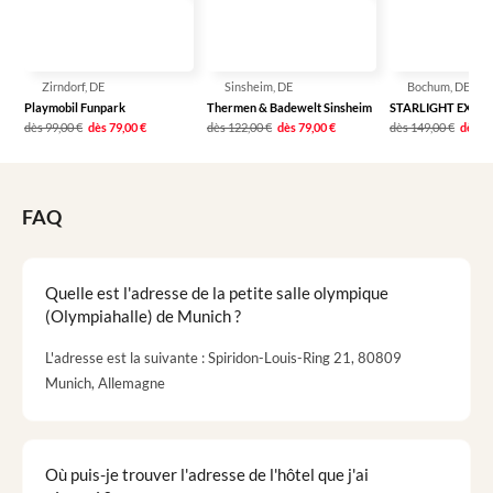
Zirndorf, DE
Sinsheim, DE
Bochum, DE
Playmobil Funpark
Thermen & Badewelt Sinsheim
STARLIGHT EXPRE
dès
99,00 €
dès
79,00 €
dès
122,00 €
dès
79,00 €
dès
149,00 €
dès
11
FAQ
Quelle est l'adresse de la petite salle olympique
(Olympiahalle) de Munich ?
L'adresse est la suivante : Spiridon-Louis-Ring 21, 80809
Munich, Allemagne
Où puis-je trouver l'adresse de l'hôtel que j'ai