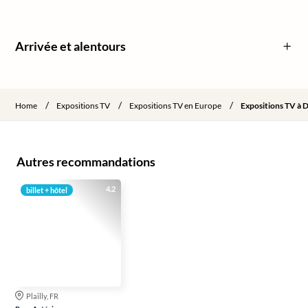
Arrivée et alentours
/
/
/
Home
Expositions TV
Expositions TV en Europe
Expositions TV à 
Autres recommandations
4.2
billet + hôtel
Plailly, FR