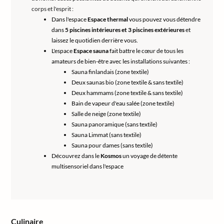
corps et l'esprit :
Dans l'espace
Espace thermal
vous pouvez vous détendre
dans
5 piscines intérieures et 3 piscines extérieures
et
laissez le quotidien derrière vous.
L'espace
Espace sauna
fait battre le cœur de tous les
amateurs de bien-être avec les installations suivantes :
Sauna finlandais (zone textile)
Deux saunas bio (zone textile & sans textile)
Deux hammams (zone textile & sans textile)
Bain de vapeur d'eau salée (zone textile)
Salle de neige (zone textile)
Sauna panoramique (sans textile)
Sauna Limmat (sans textile)
Sauna pour dames (sans textile)
Découvrez dans le
Kosmos
un voyage de détente
multisensoriel dans l'espace
Culinaire