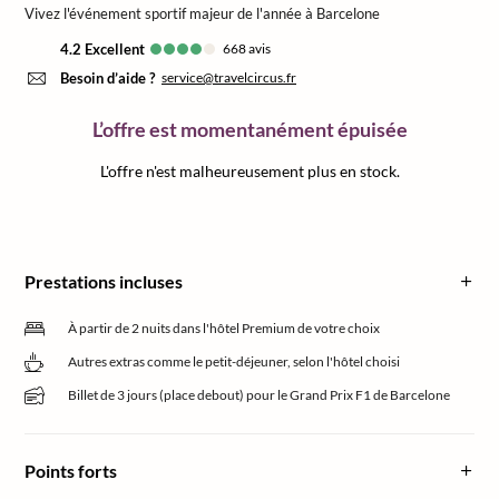
Vivez l'événement sportif majeur de l'année à Barcelone
4.2
excellent
668
avis
Besoin d’aide ?
service@travelcircus.fr
L’offre est momentanément épuisée
L'offre n'est malheureusement plus en stock.
Prestations incluses
À partir de 2 nuits dans l'hôtel Premium de votre choix
Autres extras comme le petit-déjeuner, selon l'hôtel choisi
Billet de 3 jours (place debout) pour le Grand Prix F1 de Barcelone
Points forts