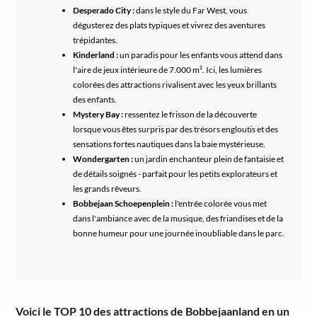
Desperado City :
dans le style du Far West, vous
dégusterez des plats typiques et vivrez des aventures
trépidantes.
Kinderland :
un paradis pour les enfants vous attend dans
l'aire de jeux intérieure de 7.000 m². Ici, les lumières
colorées des attractions rivalisent avec les yeux brillants
des enfants.
Mystery Bay :
ressentez le frisson de la découverte
lorsque vous êtes surpris par des trésors engloutis et des
sensations fortes nautiques dans la baie mystérieuse.
Wondergarten :
un jardin enchanteur plein de fantaisie et
de détails soignés - parfait pour les petits explorateurs et
les grands rêveurs.
Bobbejaan Schoepenplein :
l'entrée colorée vous met
dans l'ambiance avec de la musique, des friandises et de la
bonne humeur pour une journée inoubliable dans le parc.
Voici le
TOP 10 des attractions de Bobbejaanland
en un