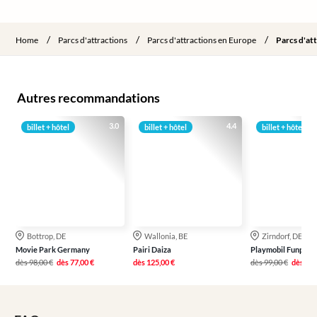
/
/
/
Home
Parcs d'attractions
Parcs d'attractions en Europe
Parcs d'at
Autres recommandations
3.0
4.4
billet + hôtel
billet + hôtel
billet + hôtel
Bottrop, DE
Wallonia, BE
Zirndorf, DE
Movie Park Germany
Pairi Daiza
Playmobil Funpark
dès
98,00 €
dès
77,00 €
dès
125,00 €
dès
99,00 €
dès
79,