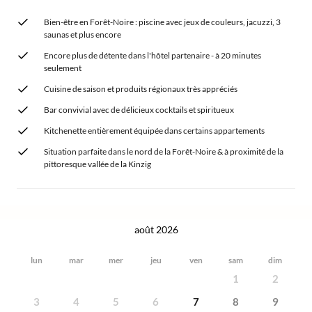
Bien-être en Forêt-Noire : piscine avec jeux de couleurs, jacuzzi, 3
saunas et plus encore
Encore plus de détente dans l'hôtel partenaire - à 20 minutes
seulement
Cuisine de saison et produits régionaux très appréciés
Bar convivial avec de délicieux cocktails et spiritueux
Kitchenette entièrement équipée dans certains appartements
Situation parfaite dans le nord de la Forêt-Noire & à proximité de la
pittoresque vallée de la Kinzig
août 2026
lun
mar
mer
jeu
ven
sam
dim
1
2
3
4
5
6
7
8
9