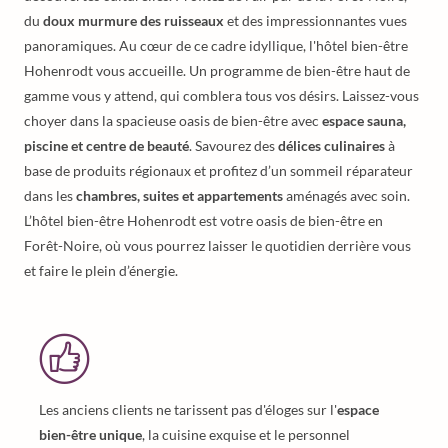
du
doux murmure des ruisseaux
et des impressionnantes vues
panoramiques. Au cœur de ce cadre idyllique, l'hôtel bien-être
Hohenrodt vous accueille. Un programme de bien-être haut de
gamme vous y attend, qui comblera tous vos désirs. Laissez-vous
choyer dans la spacieuse oasis de bien-être avec
espace sauna,
piscine et centre de beauté
. Savourez des
délices culinaires
à
base de produits régionaux et profitez d’un sommeil réparateur
dans les
chambres, suites et appartements
aménagés avec soin.
L’hôtel bien-être Hohenrodt est votre oasis de bien-être en
Forêt-Noire, où vous pourrez laisser le quotidien derrière vous
et faire le plein d’énergie.
Les anciens clients ne tarissent pas d'éloges sur l'
espace
bien-être unique
, la cuisine exquise et le personnel