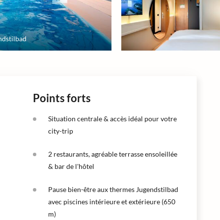
ndstilbad
Points forts
Situation centrale & accès idéal pour votre
city-trip
2 restaurants, agréable terrasse ensoleillée
& bar de l'hôtel
Pause bien-être aux thermes Jugendstilbad
avec piscines intérieure et extérieure (650
m)