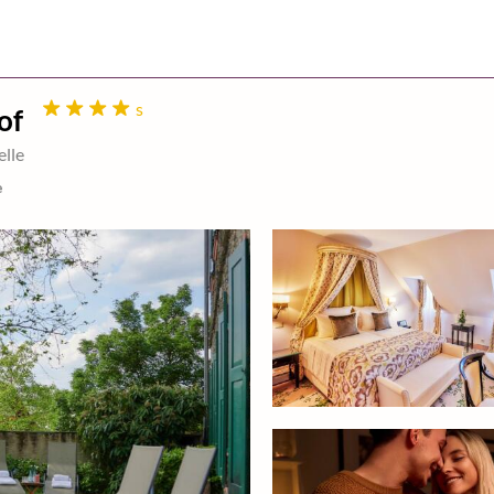
s
of
elle
e