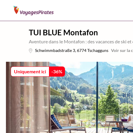
TUI BLUE Montafon
Aventure dans le Montafon : des vacances de ski et
Schwimmbadstraße 3
,
6774
Tschagguns
Voir sur la 
Uniquement ici
-
36
%