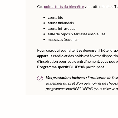
Ces
points forts du bien-être
vous attendent au T
sauna bio
sauna finlandais
sauna infrarouge
salle de repos & terrasse ensoleillée
massages (payants)
Pour ceux qui souhaitent se dépenser, l'hôtel dis
appareils cardio et des poids
est à votre dispositi
d'inspiration pour votre entraînement, vous pouve
Programme sportif BLUEf!t®
participent.
Vos prestations incluses :
L'utilisation de l'
également du prêt d'un peignoir et de chausso
programme sportif BLUEf!t® (sous réserve de