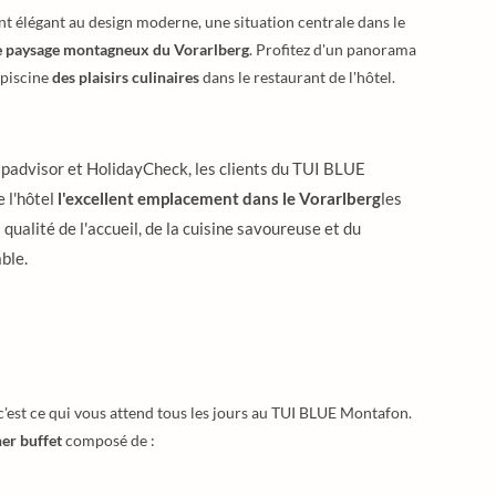
 élégant au design moderne, une situation centrale dans le
le paysage montagneux du Vorarlberg
. Profitez d'un panorama
 piscine
des plaisirs culinaires
dans le restaurant de l'hôtel.
Tripadvisor et HolidayCheck, les clients du TUI BLUE
e l'hôtel
l'excellent emplacement dans le Vorarlberg
les
a qualité de l'accueil, de la cuisine savoureuse et du
ble.
c'est ce qui vous attend tous les jours au TUI BLUE Montafon.
ner buffet
composé de :