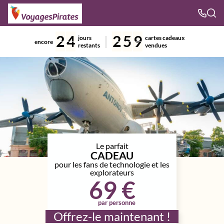
2
4
2
5
9
jours
cartes cadeaux
encore
restants
vendues
Le parfait
CADEAU
pour les fans de technologie et les
explorateurs
69 €
par personne
Offrez-le maintenant !