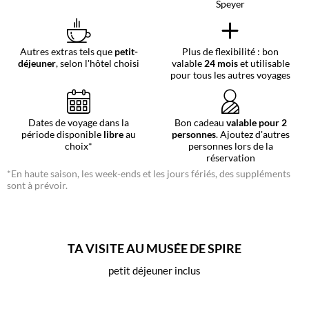
Speyer
Autres extras tels que
petit-
Plus de flexibilité : bon
déjeuner
, selon l'hôtel choisi
valable
24 mois
et utilisable
pour tous les autres voyages
Dates de voyage dans la
Bon cadeau
valable pour 2
période disponible
libre
au
personnes
. Ajoutez d'autres
choix*
personnes lors de la
réservation
*En haute saison, les week-ends et les jours fériés, des suppléments
sont à prévoir.
TA VISITE AU MUSÉE DE SPIRE
petit déjeuner inclus