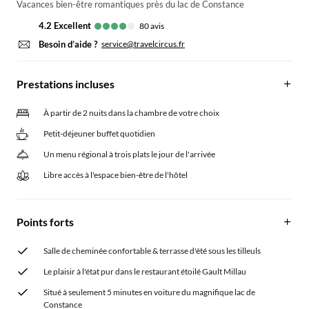
Vacances bien-être romantiques près du lac de Constance
4.2
excellent
80
avis
Besoin d’aide ?
service@travelcircus.fr
Prestations incluses
À partir de 2 nuits dans la chambre de votre choix
Petit-déjeuner buffet quotidien
Un menu régional à trois plats le jour de l'arrivée
Libre accès à l'espace bien-être de l'hôtel
Points forts
Salle de cheminée confortable & terrasse d'été sous les tilleuls
Le plaisir à l'état pur dans le restaurant étoilé Gault Millau
Situé à seulement 5 minutes en voiture du magnifique lac de
Constance