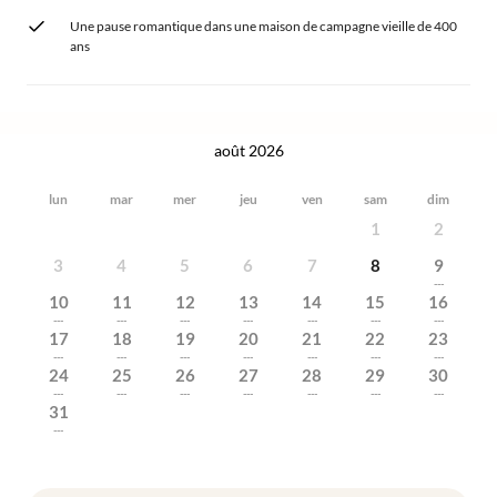
Une pause romantique dans une maison de campagne vieille de 400
ans
août 2026
lun
mar
mer
jeu
ven
sam
dim
1
2
3
4
5
6
7
8
9
---
10
11
12
13
14
15
16
---
---
---
---
---
---
---
17
18
19
20
21
22
23
---
---
---
---
---
---
---
24
25
26
27
28
29
30
---
---
---
---
---
---
---
31
---