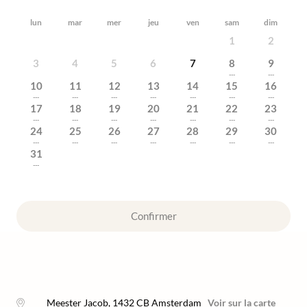
lun
mar
mer
jeu
ven
sam
dim
1
2
3
4
5
6
7
8
9
---
---
10
11
12
13
14
15
16
---
---
---
---
---
---
---
17
18
19
20
21
22
23
---
---
---
---
---
---
---
24
25
26
27
28
29
30
---
---
---
---
---
---
---
31
---
Confirmer
Meester Jacob
,
1432 CB
Amsterdam
Voir sur la carte