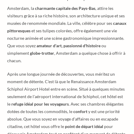
Amsterdam, la
charmante capitale des Pays-Bas
, attire les
visiteurs grâce à sa riche histoire, son architecture unique et ses
musées de renommée mondiale. La ville, célèbre pour ses
canaux
pittoresques
et ses tulipes colorées, offre également une vie
nocturne animée et une scène gastronomique impressionnante.
Que vous soyez
amateur d'art, passionné d'histoire
ou
simplement
globe-trotter
, Amsterdam a quelque chose à offrir à
chacun.
Après une longue journée de découvertes, vous méritez un
moment de détente. C'est là que le Renaissance Amsterdam
Schiphol Airport Hotel entre en scène. Situé à quelques minutes
seulement de l'aéroport international de Schiphol, cet hôtel est
le
refuge idéal pour les voyageurs
. Avec ses chambres élégantes
dotées de toutes les commodités, le
confort
y est une priorité
absolue. Que vous soyez en voyage d'affaires ou en escapade
citadine, cet hôtel vous offre le
point de départ idéal
pour
découvrir Amsterdam tout en profitant d'un moment de détente.