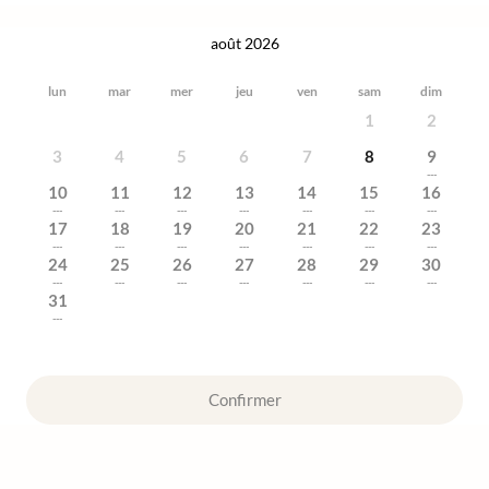
août 2026
lun
mar
mer
jeu
ven
sam
dim
1
2
3
4
5
6
7
8
9
---
10
11
12
13
14
15
16
---
---
---
---
---
---
---
17
18
19
20
21
22
23
---
---
---
---
---
---
---
24
25
26
27
28
29
30
---
---
---
---
---
---
---
31
---
Confirmer