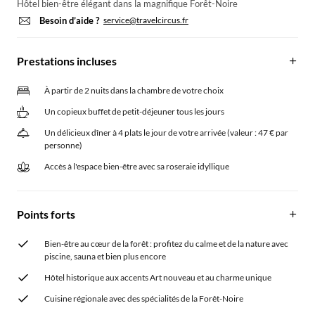
Hôtel bien-être élégant dans la magnifique Forêt-Noire
Besoin d’aide ?
service@travelcircus.fr
Prestations incluses
À partir de 2 nuits dans la chambre de votre choix
Un copieux buffet de petit-déjeuner tous les jours
Un délicieux dîner à 4 plats le jour de votre arrivée (valeur : 47 € par
personne)
Accès à l'espace bien-être avec sa roseraie idyllique
Points forts
Bien-être au cœur de la forêt : profitez du calme et de la nature avec
piscine, sauna et bien plus encore
Hôtel historique aux accents Art nouveau et au charme unique
Cuisine régionale avec des spécialités de la Forêt-Noire