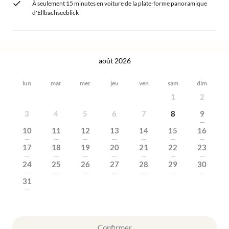
À seulement 15 minutes en voiture de la plate-forme panoramique
d'Ellbachseeblick
août 2026
lun
mar
mer
jeu
ven
sam
dim
1
2
3
4
5
6
7
8
9
---
10
11
12
13
14
15
16
---
---
---
---
---
---
---
17
18
19
20
21
22
23
---
---
---
---
---
---
---
24
25
26
27
28
29
30
---
---
---
---
---
---
---
31
---
Confirmer