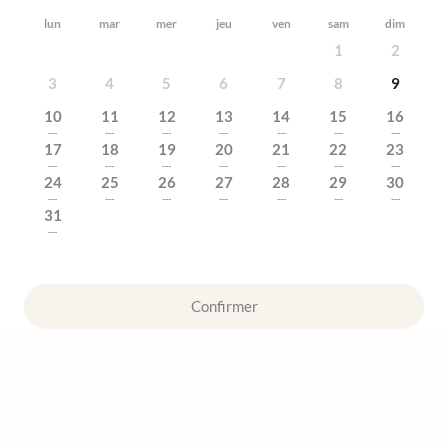
lun
mar
mer
jeu
ven
sam
dim
1
2
3
4
5
6
7
8
9
10
11
12
13
14
15
16
---
---
---
---
---
---
---
17
18
19
20
21
22
23
---
---
---
---
---
---
---
24
25
26
27
28
29
30
---
---
---
---
---
---
---
31
---
Confirmer