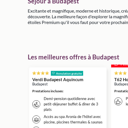
Séjour à Budapest
Excitante et magnifique, moderne et historique, créa
découverte. La meilleure façon d'explorer la magnif
étoiles Premium qu'il vous faut pour votre prochai
Les meilleures offres à Budapest
Peti
Annulation gratuite
Verdi Budapest Aquincum
T62 Ho
Budapest
Budapes
Prestations incluses
:
Prestatio
Demi-pension quotidienne avec
P
petit-déjeuner buffet & dîner de 3
l
plats
Accès au spa Aronia de l'hôtel avec
piscine, piscines thermales & saunas