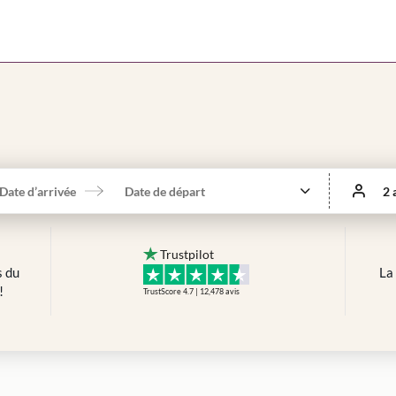
Date d’arrivée
Date de départ
2 
Trustpilot
s du
La
!
TrustScore 4.7 | 12,478
avis