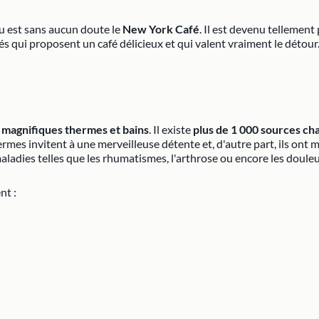
nu est sans aucun doute le
New York Café
. Il est devenu tellement
 qui proposent un café délicieux et qui valent vraiment le détour
s
magnifiques thermes et bains
. Il existe
plus de 1 000 sources ch
ermes invitent à une merveilleuse détente et, d'autre part, ils ont 
ladies telles que les rhumatismes, l'arthrose ou encore les doule
nt :