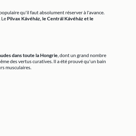
 populaire qu'il faut absolument réserver à l'avance.
. Le
Pilvax Kávéház, le Centrál Kávéház et le
audes dans toute la Hongrie
, dont un grand nombre
même des vertus curatives. Il a été prouvé qu'un bain
urs musculaires.