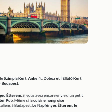
 le
Szimpla Kert
.
Anker't, Doboz et l'Ellátó Kert
v Budapest
.
eged Étterem
. Si vous avez encore envie d'un petit
nter Pub
. Même si
la cuisine hongroise
étaliens à Budapest.
Le Napfényes Étterem, le