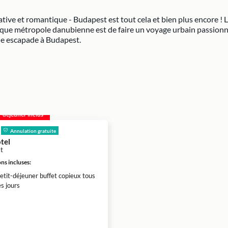
tive et romantique - Budapest est tout cela et bien plus encore ! 
ique métropole danubienne est de faire un voyage urbain passionnan
ne escapade à Budapest.
t-déjeuner inclus
Annulation gratuite
tel
t
ns incluses
:
etit-déjeuner buffet copieux tous
es jours