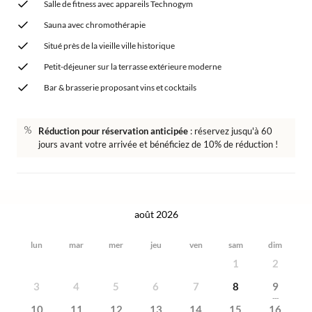
Salle de fitness avec appareils Technogym
Sauna avec chromothérapie
Situé près de la vieille ville historique
Petit-déjeuner sur la terrasse extérieure moderne
Bar & brasserie proposant vins et cocktails
Réduction pour réservation anticipée
: réservez jusqu'à 60
jours avant votre arrivée et bénéficiez de 10% de réduction !
août 2026
lun
mar
mer
jeu
ven
sam
dim
1
2
3
4
5
6
7
8
9
---
10
11
12
13
14
15
16