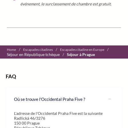
événement, le surclassement de chambre est gratuit.
/
/
/
Home
Escapades citadines
Escapades citadine en Europe
Séjour en République tchèque
/
Séjour à Prague
FAQ
Où se trouve l'Occidental Praha Five ?
L'adresse de l'Occidental Praha Five est la suivante
Radlická 46/3276
150 00 Prague
République Tchèque