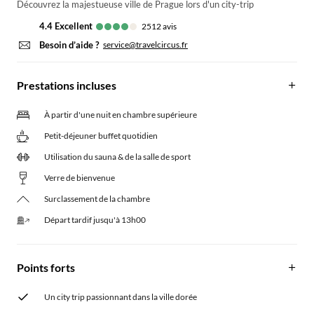
Découvrez la majestueuse ville de Prague lors d'un city-trip
4.4
excellent
2512
avis
Besoin d’aide ?
service@travelcircus.fr
Prestations incluses
À partir d'une nuit en chambre supérieure
Petit-déjeuner buffet quotidien
Utilisation du sauna & de la salle de sport
Verre de bienvenue
Surclassement de la chambre
Départ tardif jusqu'à 13h00
Points forts
Un city trip passionnant dans la ville dorée