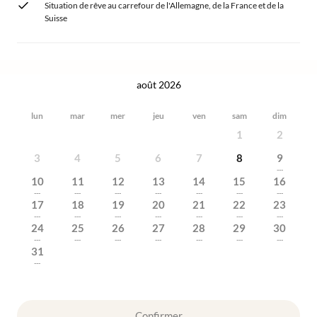
Situation de rêve au carrefour de l'Allemagne, de la France et de la
Suisse
août 2026
lun
mar
mer
jeu
ven
sam
dim
1
2
3
4
5
6
7
8
9
---
10
11
12
13
14
15
16
---
---
---
---
---
---
---
17
18
19
20
21
22
23
---
---
---
---
---
---
---
24
25
26
27
28
29
30
---
---
---
---
---
---
---
31
---
Confirmer