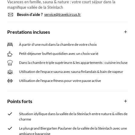
Vacances en famille, sauna & nature : votre court séjour dans la
magnifique vallée de la Steinlach
Besoin d’aide ?
service@travelcircus.fr
Prestations incluses
À partir d'une nuit dans la chambre de votre choix
Petit-déjeuner buffet quotidien avec un choix varié
Dans la chambre triple supérieure & les appartements : cuisine incluse
Utilisation de l'espace sauna avec sauna finlandais & bain de vapeur
Utilisation de l'espace fitness pour votre pause active
Points forts
Situation idyllique dans la vallée de la Steinlach entre nature & villes de
charme
Le plus grand Biergarten Paulaner de la vallée de la Steinlach avec une
ambiance bavaroise