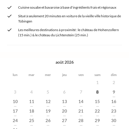
Cuisine souabe et bavaroise à base d'ingrédients frais et régionaux
Situé à seulement 20 minutes en voiture de la vieille ville historique de
Tübingen
Les meilleures destinations à proximité : le château de Hohenzollern
(15 min.) & le château du Lichtenstein (25 min.)
août 2026
lun
mar
mer
jeu
ven
sam
dim
1
2
3
4
5
6
7
8
9
---
10
11
12
13
14
15
16
---
---
---
---
---
---
---
17
18
19
20
21
22
23
---
---
---
---
---
---
---
24
25
26
27
28
29
30
---
---
---
---
---
---
---