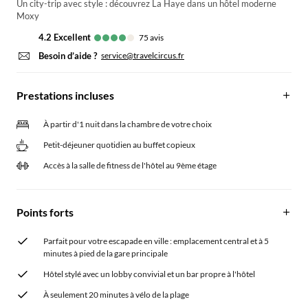
Un city-trip avec style : découvrez La Haye dans un hôtel moderne
Moxy
4.2
excellent
75
avis
Besoin d’aide ?
service@travelcircus.fr
Prestations incluses
À partir d'1 nuit dans la chambre de votre choix
Petit-déjeuner quotidien au buffet copieux
Accès à la salle de fitness de l'hôtel au 9ème étage
Points forts
Parfait pour votre escapade en ville : emplacement central et à 5
minutes à pied de la gare principale
Hôtel stylé avec un lobby convivial et un bar propre à l'hôtel
À seulement 20 minutes à vélo de la plage