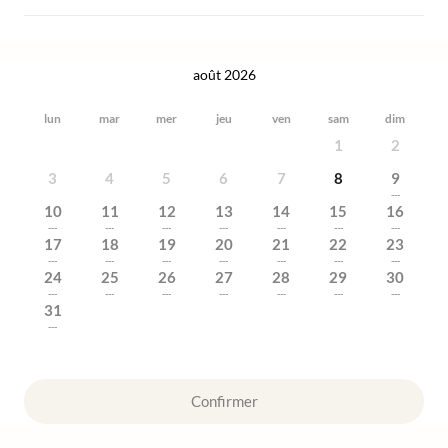
août 2026
lun
mar
mer
jeu
ven
sam
dim
1
2
3
4
5
6
7
8
9
---
10
11
12
13
14
15
16
---
---
---
---
---
---
---
17
18
19
20
21
22
23
---
---
---
---
---
---
---
24
25
26
27
28
29
30
---
---
---
---
---
---
---
31
---
Confirmer