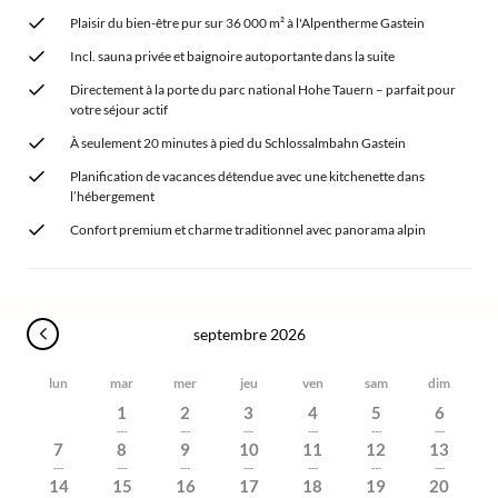
Plaisir du bien-être pur sur 36 000 m² à l'Alpentherme Gastein
Incl. sauna privée et baignoire autoportante dans la suite
Directement à la porte du parc national Hohe Tauern – parfait pour
votre séjour actif
À seulement 20 minutes à pied du Schlossalmbahn Gastein
Planification de vacances détendue avec une kitchenette dans
l’hébergement
Confort premium et charme traditionnel avec panorama alpin
septembre 2026
lun
mar
mer
jeu
ven
sam
dim
1
2
3
4
5
6
---
---
---
---
---
---
7
8
9
10
11
12
13
---
---
---
---
---
---
---
14
15
16
17
18
19
20