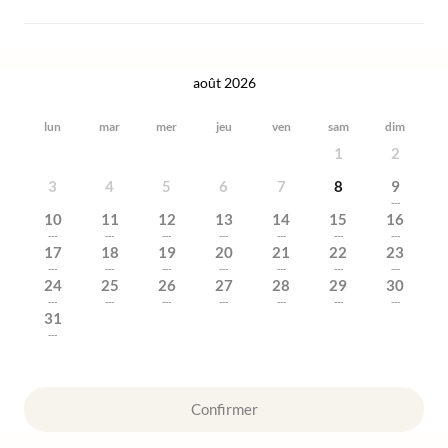
août 2026
lun
mar
mer
jeu
ven
sam
dim
1
2
3
4
5
6
7
8
9
---
10
11
12
13
14
15
16
---
---
---
---
---
---
---
17
18
19
20
21
22
23
---
---
---
---
---
---
---
24
25
26
27
28
29
30
---
---
---
---
---
---
---
31
---
Confirmer