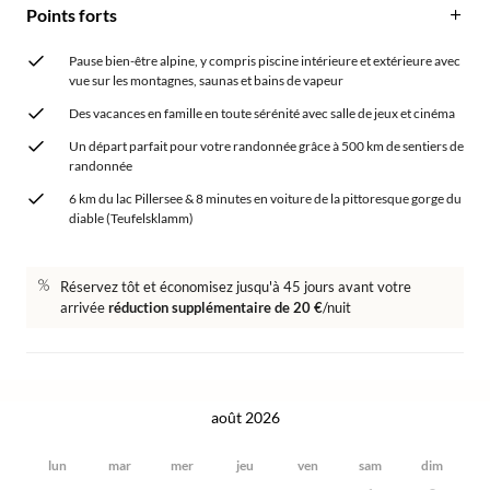
Points forts
Pause bien-être alpine, y compris piscine intérieure et extérieure avec
vue sur les montagnes, saunas et bains de vapeur
Des vacances en famille en toute sérénité avec salle de jeux et cinéma
Un départ parfait pour votre randonnée grâce à 500 km de sentiers de
randonnée
6 km du lac Pillersee & 8 minutes en voiture de la pittoresque gorge du
diable (Teufelsklamm)
Réservez tôt et économisez jusqu'à 45 jours avant votre
arrivée
réduction supplémentaire de 20 €
/nuit
août 2026
lun
mar
mer
jeu
ven
sam
dim