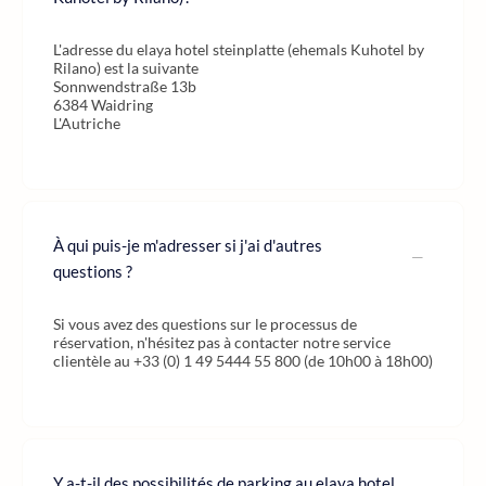
L'adresse du elaya hotel steinplatte (ehemals Kuhotel by
Rilano) est la suivante
Sonnwendstraße 13b
6384 Waidring
L'Autriche
À qui puis-je m'adresser si j'ai d'autres
questions ?
Si vous avez des questions sur le processus de
réservation, n'hésitez pas à contacter notre service
clientèle au +33 (0) 1 49 5444 55 800 (de 10h00 à 18h00)
Y a-t-il des possibilités de parking au elaya hotel