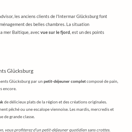
visor, les anciens clients de l'Intermar Glücksburg font
l'aménagement des belles chambres. La situation
 la mer Baltique, avec
vue sur le fjord
, est un des points
nts Glücksburg
ents Glücksburg par un
petit-déjeuner complet
composé de pain,
us encore.
ak
de délicieux plats de la région et des créations originales.
ement pêché ou une escalope viennoise. Les mardis, mercredis et
ue de grande classe.
n, vous profiterez d'un petit-déjeuner quotidien sans crottes.