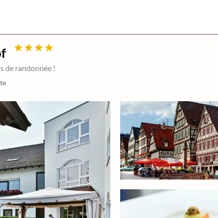
f
rs de randonnée !
rte