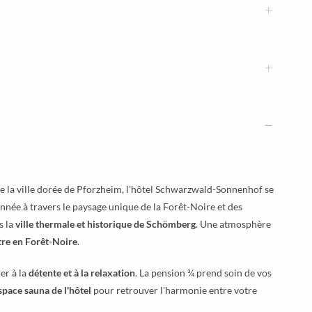
e la ville dorée de Pforzheim, l'hôtel Schwarzwald-Sonnenhof se
née à travers le paysage unique de la Forêt-Noire et des
s la
ville thermale et historique de Schömberg
. Une atmosphère
tre en Forêt-Noire
.
er à la
détente et à la relaxation
. La pension ¾ prend soin de vos
space sauna de l'hôtel
pour retrouver l'harmonie entre votre